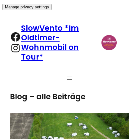
Manage privacy settings
Zum
Inhalt
SlowVento *Im
springen
Facebook
Oldtimer-
Instagram
Wohnmobil on
Tour*
Blog – alle Beiträge