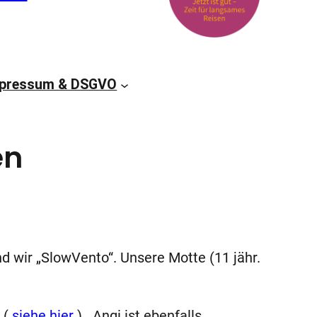
pressum & DSGVO
en
d wir „SlowVento“. Unsere Motte (11 jähr.
 (
siehe hier
) . Angi ist ebenfalls