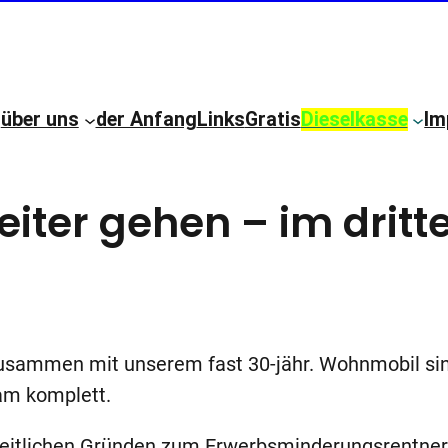
über uns
der Anfang
Links
Gratis
Dieselkasse
Im
eiter gehen – im dritt
 Zusammen mit unserem fast 30-jähr. Wohnmobil sin
am komplett.
dheitlichen Gründen zum Erwerbsminderungsrentner