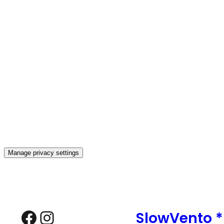
Manage privacy settings
Zum
Inhalt
springen
Facebook
Instagram
SlowVento 