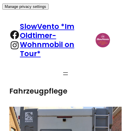
Manage privacy settings
Zum
Inhalt
SlowVento *Im
springen
Facebook
Oldtimer-
Instagram
Wohnmobil on
Tour*
Fahrzeugpflege