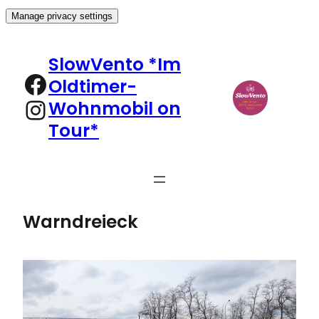
Manage privacy settings
Zum
Inhalt
SlowVento *Im
springen
Facebook
Oldtimer-
Instagram
Wohnmobil on
Tour*
Warndreieck