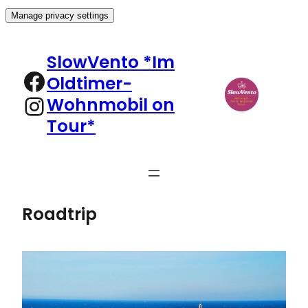
Manage privacy settings
Zum
Inhalt
SlowVento *Im
springen
Facebook
Oldtimer-
Instagram
Wohnmobil on
Tour*
Roadtrip