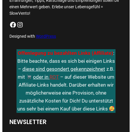
Erfahrungen, Tipps, Ratschläge und Empfehlungen sollen Dir
einen Mehrwert geben. Erlebe unser Lebensgefühl =
SlowVento!
Facebook
Instagram
Designed with
WordPress
Offenlegung zu bezahlten Links (Affiliate)
:
Bitte beachte, dass es sich bei einigen Links
–
diese sind gesondert gekennzeichnet
z.B.
mit
oder in
ROT
– auf dieser Website um
Affiliate-Links handelt. Darüber erhalten wir
möglicherweise eine Provision, ohne
zusätzliche Kosten für Dich! Du unterstützt
uns sehr bei einem Kauf über diese Links
NEWSLETTER