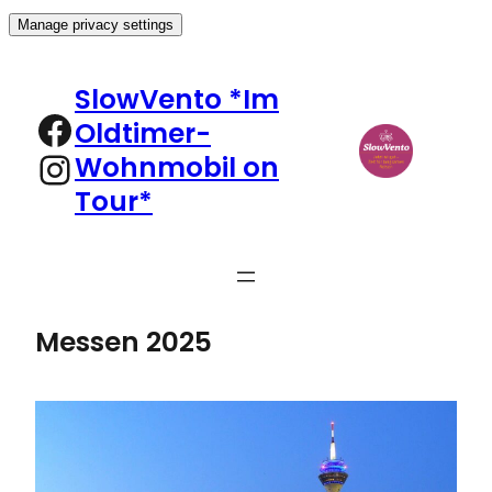
Manage privacy settings
Zum
Inhalt
SlowVento *Im
springen
Facebook
Oldtimer-
Instagram
Wohnmobil on
Tour*
Messen 2025