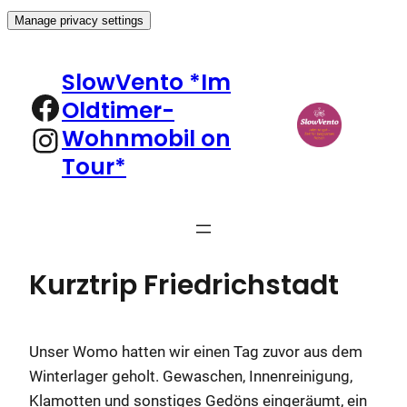
Manage privacy settings
Zum
Inhalt
SlowVento *Im
springen
Facebook
Oldtimer-
Instagram
Wohnmobil on
Tour*
Kurztrip Friedrichstadt
Unser Womo hatten wir einen Tag zuvor aus dem
Winterlager geholt. Gewaschen, Innenreinigung,
Klamotten und sonstiges Gedöns eingeräumt, ein