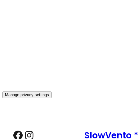
Manage privacy settings
Zum
Inhalt
springen
Facebook
Instagram
SlowVento 