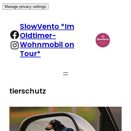
Manage privacy settings
Zum
Inhalt
SlowVento *Im
springen
Facebook
Oldtimer-
Instagram
Wohnmobil on
Tour*
tierschutz