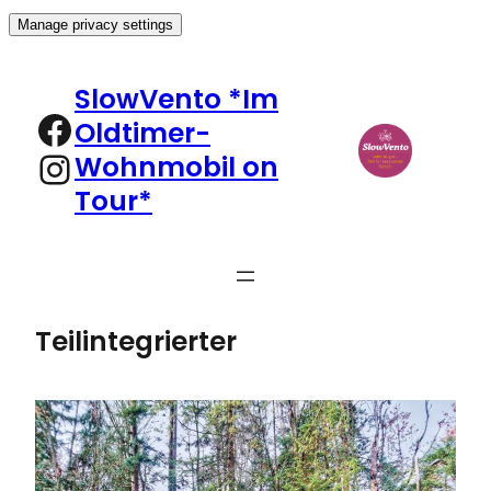
Manage privacy settings
Zum
Inhalt
SlowVento *Im
springen
Facebook
Oldtimer-
Instagram
Wohnmobil on
Tour*
Teilintegrierter