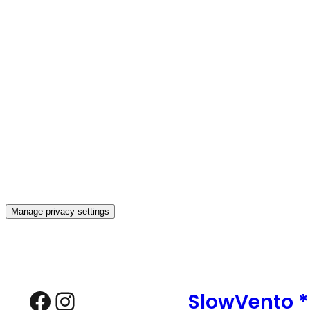
Manage privacy settings
Zum
Inhalt
springen
Facebook
Instagram
SlowVento 