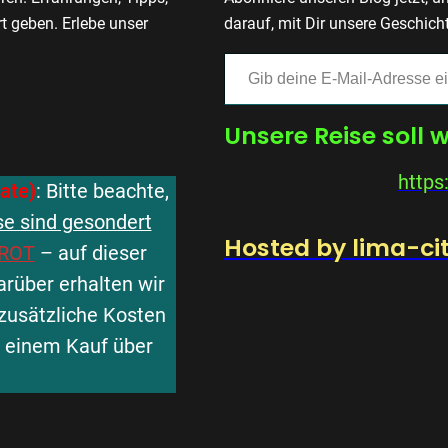
t geben. Erlebe unser
darauf, mit Dir unsere Geschich
Gib deine E-Mail-Adresse ein …
Unsere Reise soll 
https
iate)
: Bitte beachte,
se sind gesondert
Hosted by lima-ci
ROT
– auf dieser
arüber erhalten wir
zusätzliche Kosten
ei einem Kauf über