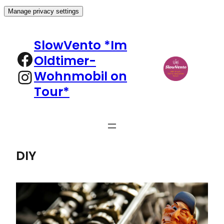
Manage privacy settings
Zum
Inhalt
SlowVento *Im
springen
Facebook
Oldtimer-
Instagram
Wohnmobil on
Tour*
DIY